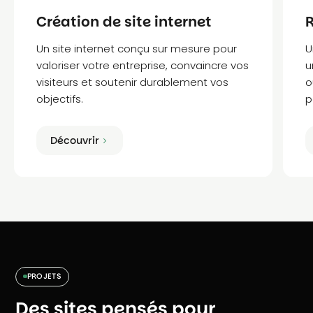
Création de site internet
R
Un site internet conçu sur mesure pour
U
valoriser votre entreprise, convaincre vos
u
visiteurs et soutenir durablement vos
o
objectifs.
p
Découvrir
PROJETS
Des sites pensés pour