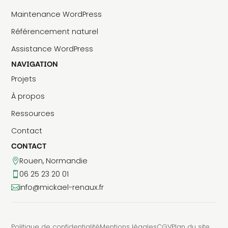
Maintenance WordPress
Référencement naturel
Assistance WordPress
NAVIGATION
Projets
À propos
Ressources
Contact
CONTACT
Rouen, Normandie

06 25 23 20 01

info@mickael-renaux.fr

Politique de confidentialité
Mentions légales
CGV
Plan du site