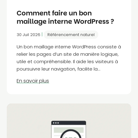
Comment faire un bon
maillage interne WordPress ?
|
30 Juil 2026
Référencement naturel
Un bon maillage interne WordPress consiste à
relier les pages d’un site de manière logique,
utile et compréhensible. Il aide les visiteurs à
poursuivre leur navigation, facilite la
découverte des contenus par Google et met
en avant les pages les plus importantes. Pour
être efficace, chaque lien doit avoir une
destination pertinente, une ancre descriptive
et une véritable utilité dans le parcours.
L’objectif n’est pas de multiplier les liens, mais
de construire une structure cohérente entre
les pages, les articles et les différentes
thématiques du site.