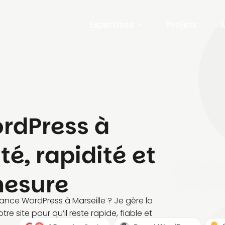
Expertises
Projets
À
rdPress à
té, rapidité et
mesure
nce WordPress à Marseille ? Je gère la
re site pour qu’il reste rapide, fiable et