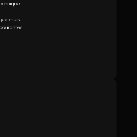
technique
aque mois
 courantes