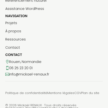
Référencement naturel
Assistance WordPress
NAVIGATION
Projets
À propos
Ressources
Contact
CONTACT
Rouen, Normandie

06 25 23 20 01

info@mickael-renaux.fr

Politique de confidentialité
Mentions légales
CGV
Plan du site
© 2026 Mickaël RENAUX · Tous droits réservés