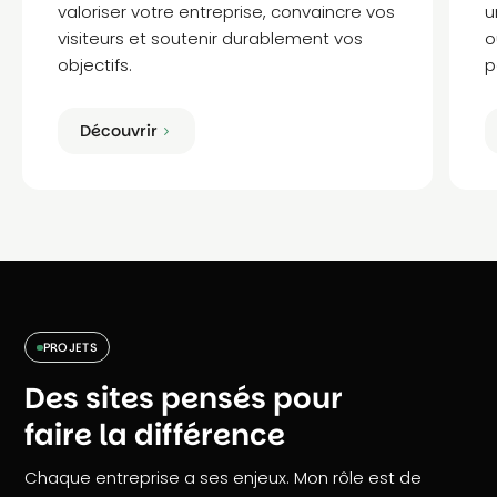
valoriser votre entreprise, convaincre vos
u
visiteurs et soutenir durablement vos
o
objectifs.
p
Découvrir
PROJETS
Des sites pensés pour
faire la différence
Chaque entreprise a ses enjeux. Mon rôle est de